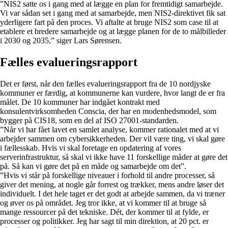
”NIS2 satte os i gang med at lægge en plan for fremtidigt samarbejde.
Vi var sådan set i gang med at samarbejde, men NIS2-direktivet fik sat
yderligere fart på den proces. Vi aftalte at bruge NIS2 som case til at
etablere et bredere samarbejde og at lægge planen for de to målbilleder
i 2030 og 2035,” siger Lars Sørensen.
Fælles evalueringsrapport
Det er først, når den fælles evalueringsrapport fra de 10 nordjyske
kommuner er færdig, at kommunerne kan vurdere, hvor langt de er fra
målet. De 10 kommuner har indgået kontrakt med
konsulentvirksomheden Conscia, der har en modenhedsmodel, som
bygger på CIS18, som en del af ISO 27001-standarden.
”Når vi har fået lavet en samlet analyse, kommer rationalet med at vi
arbejder sammen om cybersikkerheden. Der vil være ting, vi skal gøre
i fællesskab. Hvis vi skal foretage en opdatering af vores
serverinfrastruktur, så skal vi ikke have 11 forskellige måder at gøre det
på. Så kan vi gøre det på en måde og samarbejde om det”.
”Hvis vi står på forskellige niveauer i forhold til andre processer, så
giver det mening, at nogle går forrest og trækker, mens andre løser det
individuelt. I det hele taget er det godt at arbejde sammen, da vi træner
og øver os på området. Jeg tror ikke, at vi kommer til at bruge så
mange ressourcer på det tekniske. Dét, der kommer til at fylde, er
processer og politikker. Jeg har sagt til min direktion, at 20 pct. er