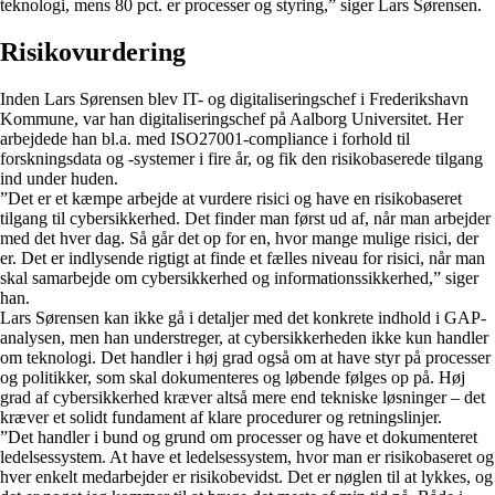
teknologi, mens 80 pct. er processer og styring,” siger Lars Sørensen.
Risikovurdering
Inden Lars Sørensen blev IT- og digitaliseringschef i Frederikshavn
Kommune, var han digitaliseringschef på Aalborg Universitet. Her
arbejdede han bl.a. med ISO27001-compliance i forhold til
forskningsdata og -systemer i fire år, og fik den risikobaserede tilgang
ind under huden.
”Det er et kæmpe arbejde at vurdere risici og have en risikobaseret
tilgang til cybersikkerhed. Det finder man først ud af, når man arbejder
med det hver dag. Så går det op for en, hvor mange mulige risici, der
er. Det er indlysende rigtigt at finde et fælles niveau for risici, når man
skal samarbejde om cybersikkerhed og informationssikkerhed,” siger
han.
Lars Sørensen kan ikke gå i detaljer med det konkrete indhold i GAP-
analysen, men han understreger, at cybersikkerheden ikke kun handler
om teknologi. Det handler i høj grad også om at have styr på processer
og politikker, som skal dokumenteres og løbende følges op på. Høj
grad af cybersikkerhed kræver altså mere end tekniske løsninger – det
kræver et solidt fundament af klare procedurer og retningslinjer.
”Det handler i bund og grund om processer og have et dokumenteret
ledelsessystem. At have et ledelsessystem, hvor man er risikobaseret og
hver enkelt medarbejder er risikobevidst. Det er nøglen til at lykkes, og