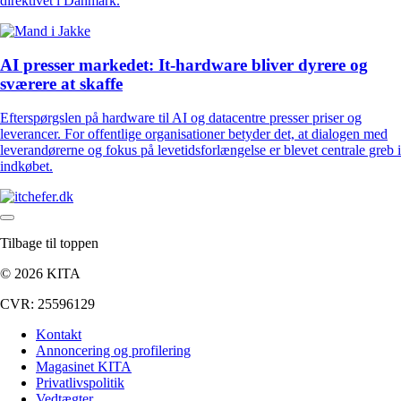
direktivet i Danmark.
AI presser markedet: It-hardware bliver dyrere og
sværere at skaffe
Efterspørgslen på hardware til AI og datacentre presser priser og
leverancer. For offentlige organisationer betyder det, at dialogen med
leverandørerne og fokus på levetidsforlængelse er blevet centrale greb i
indkøbet.
Tilbage til toppen
© 2026 KITA
CVR: 25596129
Kontakt
Annoncering og profilering
Magasinet KITA
Privatlivspolitik
Vedtægter