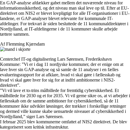
En GAP-analyse afdækker gabet mellem det nuværende niveau for
informationssikkerhed, og det niveau man skal leve op til. Efter at EU-
direktivet om NIS2 er blevet lovpligtigt for alle IT-organisationer i EU-
landene, er GAP-analyser blevet relevante for kommunale IT-
afdelinger. For trekvart år siden besluttede de 11 kommunaldirektører i
Nordjylland, at IT-afdelingerne i de 11 kommuner skulle arbejde
tættere sammen.
Af Flemming Kjærsdam
Centerchef IT-og digitalisering Lars Sørensen, Frederikshavn
Kommune: ”Vi er i dag 11 nordjyske kommuner, der er enige om at
lave hver sin GAP-analyse og så samle de 11 analyser i en fælles
evalueringsrapport for at afklare, hvad vi skal gøre i fællesskab og
hvad vi skal gøre hver for sig for at indfri ambitionerne i NIS2-
direktivet”.
”Vi vil lave et to-trins målbillede for fremtidig cybersikkerhed. Et
målbillede for 2030 og et for 2035. Vi vil gerne sikre os, at vi arbejder i
fællesskab om de samme ambitioner for cybersikkerhed, så de 11
kommuner ikke udvikler løsninger, der trækker i forskellige retninger
og dermed ville kunne skabe uensartede niveauer af cybersikkerhed i
Nordjylland,” siger Lars Sørensen.
I februar 2025 blev kommunerne omfattet af NIS2 direktivet. De blev
kategoriseret som kritisk infrastruktur.