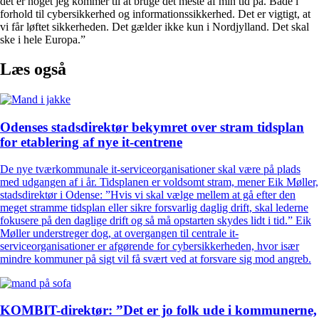
det er noget jeg kommer til at bruge det meste af min tid på. Både i
forhold til cybersikkerhed og informationssikkerhed. Det er vigtigt, at
vi får løftet sikkerheden. Det gælder ikke kun i Nordjylland. Det skal
ske i hele Europa.”
Læs også
Odenses stadsdirektør bekymret over stram tidsplan
for etablering af nye it-centrene
De nye tværkommunale it-serviceorganisationer skal være på plads
med udgangen af i år. Tidsplanen er voldsomt stram, mener Eik Møller,
stadsdirektør i Odense: ”Hvis vi skal vælge mellem at gå efter den
meget stramme tidsplan eller sikre forsvarlig daglig drift, skal lederne
fokusere på den daglige drift og så må opstarten skydes lidt i tid.” Eik
Møller understreger dog, at overgangen til centrale it-
serviceorganisationer er afgørende for cybersikkerheden, hvor især
mindre kommuner på sigt vil få svært ved at forsvare sig mod angreb.
KOMBIT-direktør: ”Det er jo folk ude i kommunerne,