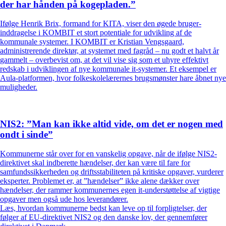
der har hånden på kogepladen.”
Ifølge Henrik Brix, formand for KITA, viser den øgede bruger-
inddragelse i KOMBIT et stort potentiale for udvikling af de
kommunale systemer. I KOMBIT er Kristian Vengsgaard,
administrerende direktør, at systemet med fagråd – nu godt et halvt år
gammelt – overbevist om, at det vil vise sig som et uhyre effektivt
redskab i udviklingen af nye kommunale it-systemer. Et eksempel er
Aula-platformen, hvor folkeskolelærernes brugsmønster hare åbnet nye
muligheder.
NIS2: ”Man kan ikke altid vide, om det er nogen med
ondt i sinde”
Kommunerne står over for en vanskelig opgave, når de ifølge NIS2-
direktivet skal indberette hændelser, der kan være til fare for
samfundssikkerheden og driftsstabiliteten på kritiske opgaver, vurderer
eksperter. Problemet er, at ”hændelser” ikke alene dækker over
hændelser, der rammer kommunernes egen it-understøttelse af vigtige
opgaver men også ude hos leverandører.
Læs, hvordan kommunerne bedst kan leve op til forpligtelser, der
følger af EU-direktivet NIS2 og den danske lov, der gennemfører